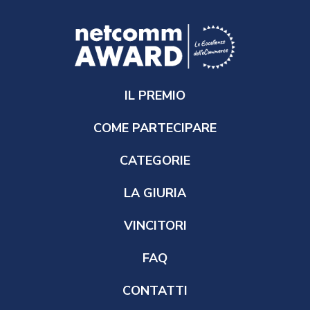
IL PREMIO
COME PARTECIPARE
CATEGORIE
LA GIURIA
VINCITORI
FAQ
CONTATTI