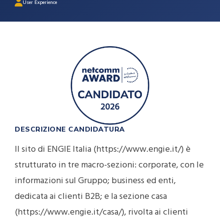
User Experience
DESCRIZIONE CANDIDATURA
Il sito di ENGIE Italia (https://www.engie.it/) è
strutturato in tre macro-sezioni: corporate, con le
informazioni sul Gruppo; business ed enti,
dedicata ai clienti B2B; e la sezione casa
(https://www.engie.it/casa/), rivolta ai clienti