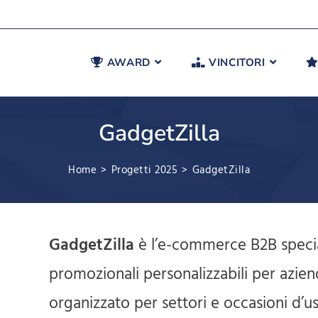
AWARD
VINCITORI
GadgetZilla
Home
>
Progetti 2025
>
GadgetZilla
GadgetZilla
è l’e-commerce B2B special
promozionali personalizzabili per azie
organizzato per settori e occasioni d’uso