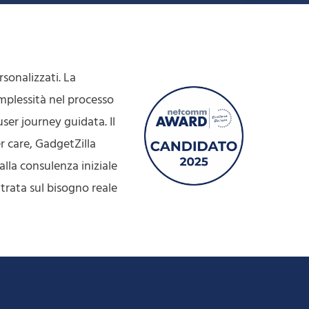
sonalizzati. La
mplessità nel processo
user journey guidata. Il
r care, GadgetZilla
alla consulenza iniziale
ntrata sul bisogno reale