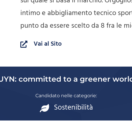
sul quale si basa il marchio. Orgogl
intimo e abbigliamento tecnico spor
punto da essere scelto da 8 fra le mig
Vai al Sito
UYN: committed to a greener worl
Candidato nelle categorie:
Sostenibilità