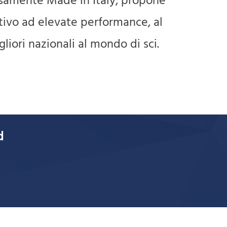
iosamente Made in Italy, propone
tivo ad elevate performance, al
liori nazionali al mondo di sci.
d