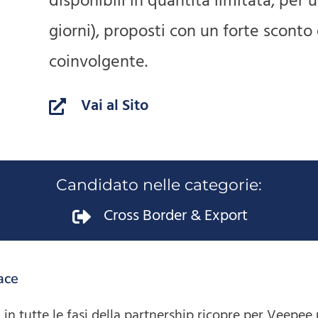
disponibili in quantità limitata, per 
giorni), proposti con un forte sconto
coinvolgente.
Vai al Sito
Candidato nelle categorie:
Cross Border & Export
ace
n tutte le fasi della partnership ricopre per Veepee 