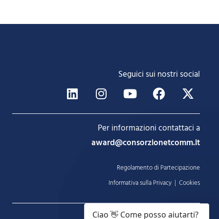
Seguici sui nostri social
Per informazioni contattaci a
award@consorzionetcomm.it
Regolamento di Partecipazione
Informativa sulla Privacy
|
Cookies
Ciao 👋 Come posso aiutarti?
Netcomm AWARD è un progetto di