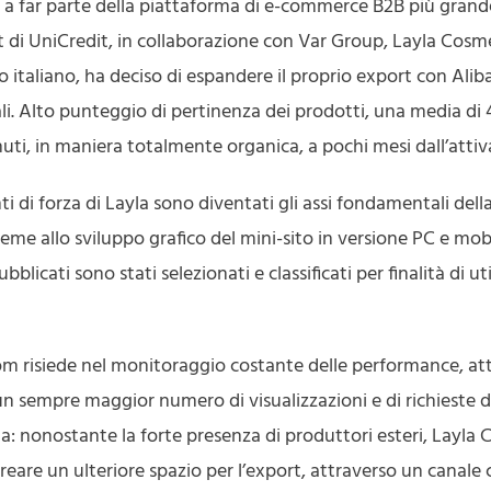
 a far parte della piattaforma di e-commerce B2B più grand
t di UniCredit, in collaborazione con Var Group, Layla Cosmet
rio italiano, ha deciso di espandere il proprio export con Ali
li. Alto punteggio di pertinenza dei prodotti, una media di 4.
nuti, in maniera totalmente organica, a pochi mesi dall’attiv
unti di forza di Layla sono diventati gli assi fondamentali del
ieme allo sviluppo grafico del mini-sito in versione PC e mo
bblicati sono stati selezionati e classificati per finalità di u
om risiede nel monitoraggio costante delle performance, attr
sempre maggior numero di visualizzazioni e di richieste dai
la: nonostante la forte presenza di produttori esteri, Layla C
creare un ulteriore spazio per l’export, attraverso un canal